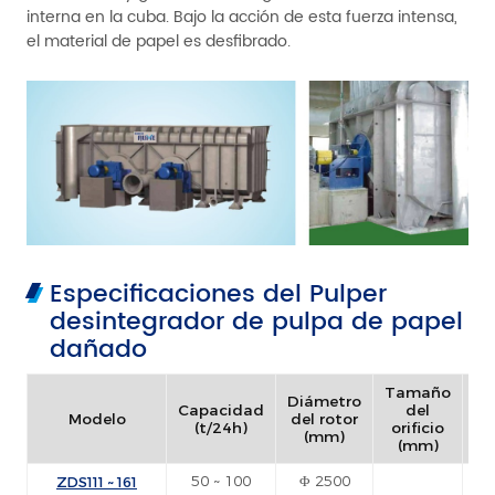
interna en la cuba. Bajo la acción de esta fuerza intensa,
el material de papel es desfibrado.
Especificaciones del Pulper
desintegrador de pulpa de papel
dañado
Tamaño
Co
Diámetro
Capacidad
del
Modelo
del rotor
(t/24h)
orificio
ac
(mm)
(mm)
ZDS111 ~ 161
50 ~ 100
Φ 2500