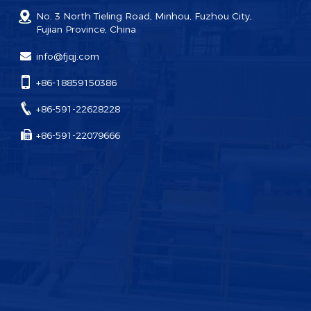
No. 3 North Tieling Road, Minhou, Fuzhou City,
Fujian Province, China
info@fjqj.com
+86-18859150386
+86-591-22628228
+86-591-22079666