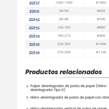
ZDF37
1200~1300
Ф1650
ZDF41
30~50
Ф550
ZDF42
60~80
Ф700
ZDF43
120~150
Ф800
ZDF44
180~210
Ф900
ZDF45
220~250
Ф1000
ZDF46
270~300
Ф1100
Productos relacionados
Pulper desintegrador de pasta de papel (Hidro-
desintegrador Tipo D)
Hidro-desintegrador de pasta de papel con rotor
Hidro-desintegrador vertical de pulpa de papel