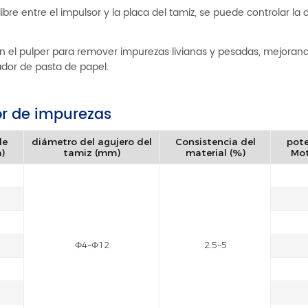
ibre entre el impulsor y la placa del tamiz, se puede controlar la 
 el pulper para remover impurezas livianas y pesadas, mejorand
dor de pasta de papel.
or de impurezas
de
diámetro del agujero del
Consistencia del
pote
)
tamiz (mm)
material (%)
Mot
Ф4~Ф12
2.5~5