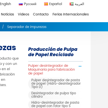
English
Русский
Español
العربية
Noticias
Videos
Contacto
Ferias Internacionales
Separador de impurezas
ezas
Producción de Pulpa
de Papel Reciclado
roducto que
ta y con un
Pulper desintegrador de
 en el
Maquinaria para fabricación
de papel
abricación
s en
Pulper desintegrador de pasta
de papel (Hidro-desintegrador
ses.
Tipo D)
Desintegrador de pulpa tipo
cilindro
Hidro-desintegrador de pasta
de papel con rotor tipo S