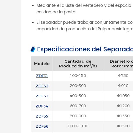
Mediante el ajuste del vertedero y del espacio l
calidad de la pasta.
El separador puede trabajar conjuntamente con
capacidad de producción del Pulper desintegra
Especificaciones del Separad
Cantidad de
Diámetro 
Modelo
3
Producción (m
/h)
Rotor (mm
ZDF31
100~150
Ф750
ZDF32
200~300
Ф910
ZDF33
400~500
Ф1050
ZDF34
600~700
Ф1200
ZDF35
800~900
Ф1350
ZDF36
1000~1100
Ф1500