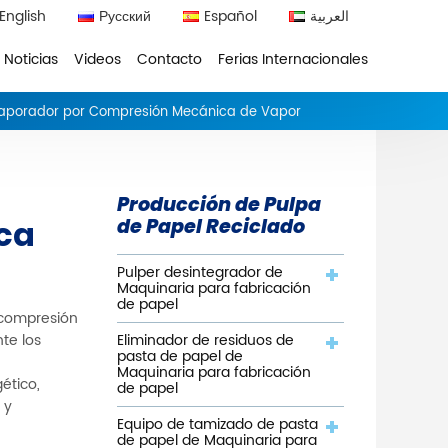
English
Русский
Español
العربية
Noticias
Videos
Contacto
Ferias Internacionales
aporador por Compresión Mecánica de Vapor
Producción de Pulpa
ca
de Papel Reciclado
Pulper desintegrador de
Maquinaria para fabricación
de papel
a compresión
Eliminador de residuos de
te los
pasta de papel de
Maquinaria para fabricación
ético,
de papel
 y
Equipo de tamizado de pasta
de papel de Maquinaria para