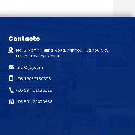
Contacto
No. 3 North Tieling Road, Minhou, Fuzhou City,
Fujian Province, China
info@fjqj.com
+86-18859150386
+86-591-22628228
+86-591-22079666