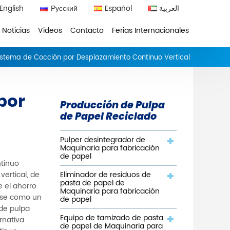
English
Русский
Español
العربية
Noticias
Videos
Contacto
Ferias Internacionales
istema de Cocción por Desplazamiento Continuo Vertical
por
Producción de Pulpa
de Papel Reciclado
Pulper desintegrador de
Maquinaria para fabricación
de papel
ntinuo
Eliminador de residuos de
vertical, de
pasta de papel de
 el ahorro
Maquinaria para fabricación
dose como un
de papel
 de pulpa
Equipo de tamizado de pasta
rnativa
de papel de Maquinaria para