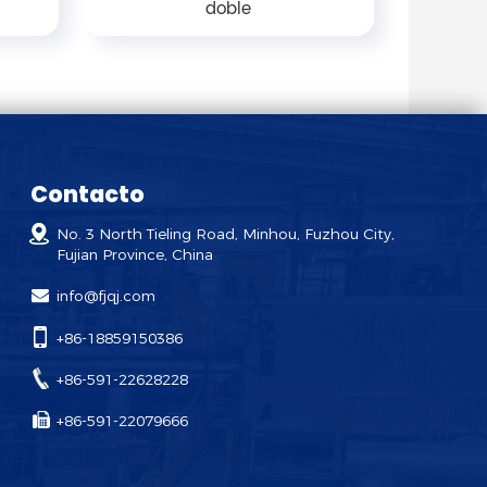
doble
Contacto
No. 3 North Tieling Road, Minhou, Fuzhou City,
Fujian Province, China
info@fjqj.com
+86-18859150386
+86-591-22628228
+86-591-22079666