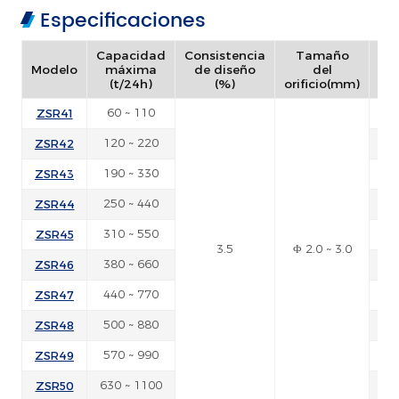
Especificaciones
Capacidad
Consistencia
Tamaño
Po
Modelo
máxima
de diseño
del
(t/24h)
(%)
orificio(mm)
mo
ZSR41
60 ~ 110
ZSR42
120 ~ 220
ZSR43
190 ~ 330
ZSR44
250 ~ 440
ZSR45
310 ~ 550
3.5
Φ 2.0 ~ 3.0
ZSR46
380 ~ 660
ZSR47
440 ~ 770
ZSR48
500 ~ 880
ZSR49
570 ~ 990
ZSR50
630 ~ 1100