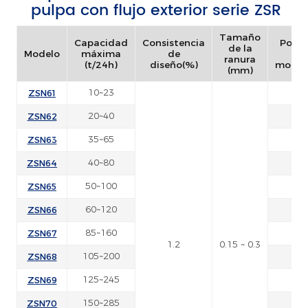
pulpa con flujo exterior serie ZSR
Tamaño
Capacidad
Consistencia
Poten
de la
Modelo
máxima
de
de
ranura
(t/24h)
diseño(%)
motor
(mm)
ZSN61
10~23
22
ZSN62
20~40
30
ZSN63
35~65
37
ZSN64
40~80
45
ZSN65
50~100
45
ZSN66
60~120
55
ZSN67
85~160
75
1.2
0.15 ~ 0.3
ZSN68
105~200
90
ZSN69
125~245
11
ZSN70
150~285
13