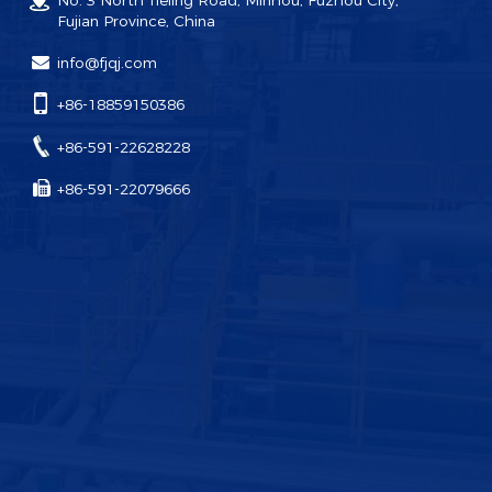
No. 3 North Tieling Road, Minhou, Fuzhou City,
Fujian Province, China
info@fjqj.com
+86-18859150386
+86-591-22628228
+86-591-22079666