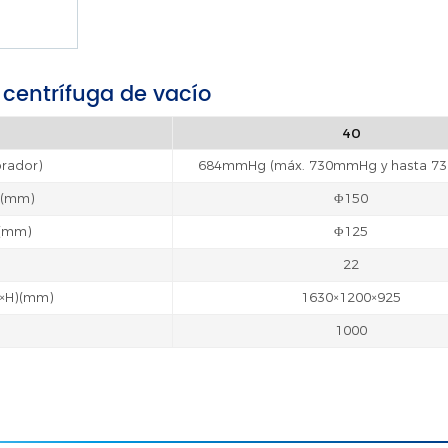
centrífuga de vacío
40
brador)
684mmHg (máx. 730mmHg y hasta 7
e (mm)
Φ150
 (mm)
Φ125
22
 ×H)(mm)
1630×1200×925
1000