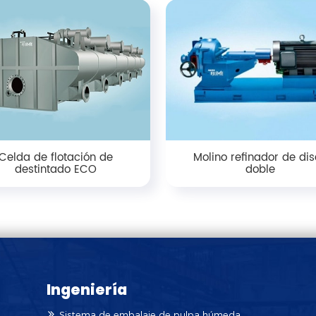
Celda de flotación de
Molino refinador de di
destintado ECO
doble
Ingeniería
Sistema de embalaje de pulpa húmeda