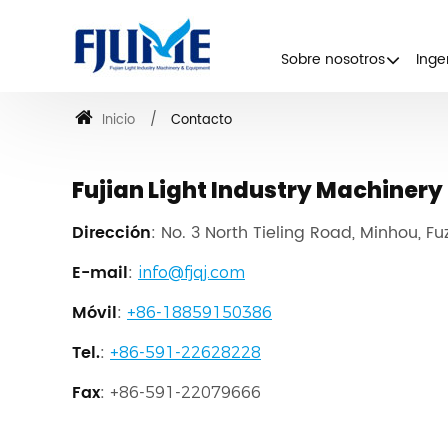
Sobre nosotros
Inge
Inicio
Contacto
Fujian Light Industry Machinery
Dirección
: No. 3 North Tieling Road, Minhou, Fu
E-mail
:
info@fjqj.com
Móvil
:
+86-18859150386
Tel.
:
+86-591-22628228
Fax
:
+86-591-22079666