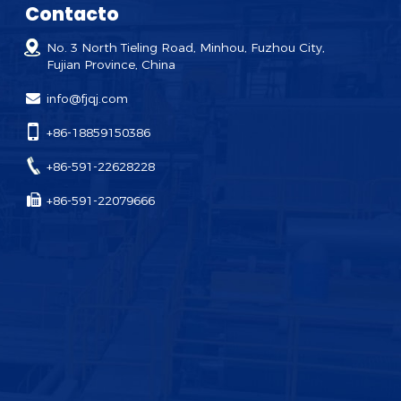
Contacto
No. 3 North Tieling Road, Minhou, Fuzhou City,
Fujian Province, China
info@fjqj.com
+86-18859150386
+86-591-22628228
+86-591-22079666