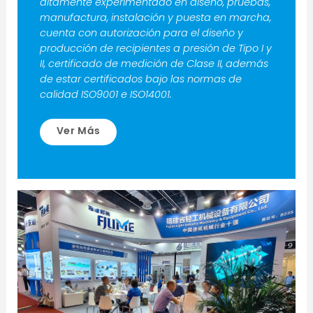
altamente experimentado en diseño, pruebas,
manufactura, instalación y puesta en marcha,
cuenta con autorización para el diseño y
producción de recipientes a presión de Tipo I y
II, certificado de medición de Clase II, además
de estar certificados bajo las normas de
calidad ISO9001 e ISO14001.
Ver Más